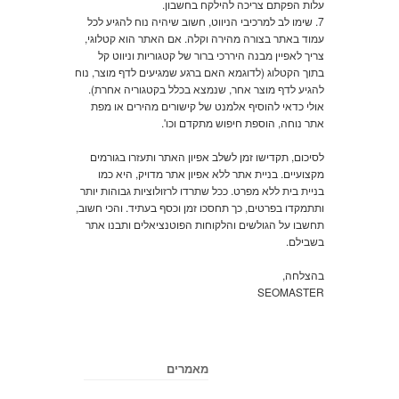
עלות הפקתם צריכה להילקח בחשבון.
7. שימו לב למרכיבי הניווט, חשוב שיהיה נוח להגיע לכל
עמוד באתר בצורה מהירה וקלה. אם האתר הוא קטלוגי,
צריך לאפיין מבנה היררכי ברור של קטגוריות וניווט קל
בתוך הקטלוג (לדוגמא האם ברגע שמגיעים לדף מוצר, נוח
להגיע לדף מוצר אחר, שנמצא בכלל בקטגוריה אחרת).
אולי כדאי להוסיף אלמנט של קישורים מהירים או מפת
אתר נוחה, הוספת חיפוש מתקדם וכו'.
לסיכום, תקדישו זמן לשלב אפיון האתר ותעזרו בגורמים
מקצועיים. בניית אתר ללא אפיון אתר מדויק, היא כמו
בניית בית ללא מפרט. ככל שתרדו לרזולוציות גבוהות יותר
ותתמקדו בפרטים, כך תחסכו זמן וכסף בעתיד. והכי חשוב,
תחשבו על הגולשים והלקוחות הפוטנציאלים ותבנו אתר
בשבילם.
בהצלחה,
SEOMASTER
מאמרים