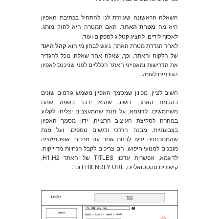
השאלה הראשונה שעוזרת לנו להתחיל בכתיבת האפיון
היא מה
מטרת האתר
. האם המטרה היא לחזק מותג,
לאסוף לידים, להציג קטלוג לספקים ועוד.
לאחר הגדרת מטרת האתר, ניגש לבחון מי הוא
קהל היעד
של הלקוח והאתר. וכך, שאלה אחר שאלה, נוכל להגדיר
את הדרישות ומאפייני האתר הכלליים לפני שניכנס לאפיון
הגורמים לעומק.
חשוב לציין, מכיוון שמסמך האפיון משמש גורמים שונים
בהקמת האתר, חשוב שהוא ידבר בשפה שהם
משתמשים. לדוגמא, על מנת שהמעצבים יצליחו לקלוע
במהרה לסקיצת העיצוב הרצויה, ידון מסמך האפיון
בצבעוניות, מבנה הררכי ודגשים נוספים. ועל מנת
שהמתכנתים ידעו לבנות אתר עם מרכיבי אופטמיזציה
מובנים למנועי חיפוש, הם צריכים לקבל הנחיות מדוייקות,
לדוגמא, אפשרות עדכון TITLES של האתר H1,H2,
קישורים טקסטואליים, FRIENDLY URL וכו'.