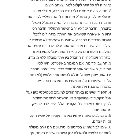
כך יהיה לה קל יותר לקלוע למה שאתם רוצים.
2. תתייעצו עם אנשים רלבנטים בחברה, מנהלי שיווק,
מנהלי מחלקות, סמנכ"ל מכירות וכו'. אני ממליץ לערב את
הדמות הבכירה ביותר בחברה, לדוגמא המנכ"ל (אפילו
בקצרה). הדבר יכול לעזור בהמשך התהליך. הדבר הכי
גרוע הוא שאחרי שמעלים את האתר, מתחילים לקבל
הערות מבכירים בחברה, שטוענים שהאתר לא מרשים או
יעיל. ביצוע שינויים אחרי שהאתר עולה לכתובת זמנית או
בשלבים האחרונים של בניית האתר, יכול לפגוע באתר
ובתהליך ויכול להיות ההבדל בין אתר מוצלח ללא מוצלח.
3. תחשבו קדימה. אם המגמה באינטרנט היא לכיוון
המובייל, חשוב שהאתר יתחשב בכך. ייתכן שיבנו מספר
גרסאות, ייתכן שתחליטו לא להשתמש בפלאש (לא נתמך
על ידי אייפונים) וכו'. תתייעצו עם האנשים הטכניים
בחברה שתבנה את האתר.
4. תקפידו שישימו באתר קודים למעקב סטטיסטי כגון גוגל
אנליטיקס,קוד -retargeting, הרשמה לרשימת תפוצה
לצורך דיוור ניוזלטר וכו'. הקודים הללו יעזרו לכם להפיק
מהאתר יותר.
5. שימו לב לתמונות שיהיו באתר ותקפידו על שמירה על
זכויות יוצרים.
6. שימו לב לשימוש בסרטונים. סרטונים הם גורם מעולה
למשיכת גולשים ולהגדלת זמן השהות שלהם באתר, אך