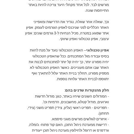
מורשים לבד. לכל אחד מקהלי היעד צריכה להיות באתר
התייחסות שונה.
וכך, שאלה אחר שאלה, נגדיר את הדרישות ומאפייני
האתר הכלליים לפני שניכנס לאפיון הגורמים לעומק. אפיון
אתר שפוגע במטרה, מכיל הנחיות ל-3 גורמים שונים: אפיון
עיצובי, אפיון טכנולוגי ואפיון שיווקי.
אפיון טכנולוגי
– האפיון הטכנולוגי נועד על מנת להוות
בסיס עבודה מול המתכנתים. ככל שהאפיון הטכנולוגי
יהיה מפורט יותר, כך יהיה קל יותר למתכנתים לבנות את
האתר שבו אתם מעוניינים. כאשר האפיון הטכנולוגי לא
מספיק מפורט, תהליך בניית האתר עלול להתארך ואף
יתווספו לבניית האתר עלויות נוספות.
חלק מהנקודות שדנים בהם
:
- המודולים השונים שיהיו באתר, כגון: מודול חדשות
וארועים, מודול קטלוג, מחשבונים, הדמיות וכו'.
- תפריטים - תפריט ראשי (עליון, צידי) תפריט משני (צידי,
תחתון).
- איזורים לגולשים מורשים מוגני סיסמא.
- דרישות ממערכת ניהול התוכן, האם קוד פתוח- ג'ומלה,
וורדפרס או דרופל ולחילופין מערכת ניהול תוכן ייעודית