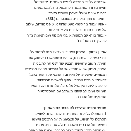
שנבנתה על ידי החברה לבניית האתרים- יכולות של
המערכת ודרישות ממנה, לדוגמא: ניהול משתמשים
ברמות שונות שיוכלו לעדכן איזורים באתר.
- האם יש צורך באיזורים מאובטחים (SSL).
- אפיון עמוד צור קשר- מעט שדות או טופס מורחב, שילוב
של מפה, כתובות וטלפונים של אנשי קשר.
- עמוד צוות- עם תמונות או בלי תמונות (עם תמונות צריך
להיערך בהתאם) וכו'.
אפיון שיווקי
- האפיון השיווקי נועד על מנת לחשוב על
דרכי השיווק באינטרנט, שבהם תשתמשו כדי לשווק את
האתר. חשוב שהאפיון יתבצע עוד לפני תחילת בניית
האתר, מכיוון שהוא משפיע גם על העיצוב וגם על מרכיבים
תכנותיים שישפיעו על הקידום האורגני של האתר בגוגל.
לדוגמא: הוספת מרכיבי שיתוף לרשתות חברתיות:
פייסבוק, לינקדאין, גוגל פלוס וכו'. אל תוותרו על האפיון
השיווקי ושימו לב שהוא משתלב עם האסטרטגיה
השיווקית של החברה.
מספר טיפים שיעזרו לנו בכתיבת האפיון
:
1. תסתכלו על אתרי מתחרים ותלמדו אותם לעומק.
תסתכלו על הניווט, על הצבעוניות, על התכנים ותעשו
רשימה של הדברים שאהבתם ולא אהבתם. אתרים
שאהבתם תרכזו לצורך הצגה לחברה שבונה את האתר,